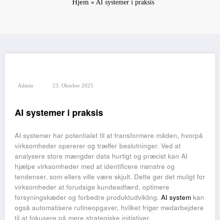
Hjem
»
AI systemer i praksis
Admin
23. Oktober 2025
AI systemer i praksis
AI systemer har potentialet til at transformere måden, hvorpå
virksomheder opererer og træffer beslutninger. Ved at
analysere store mængder data hurtigt og præcist kan AI
hjælpe virksomheder med at identificere mønstre og
tendenser, som ellers ville være skjult. Dette gør det muligt for
virksomheder at forudsige kundeadfærd, optimere
forsyningskæder og forbedre produktudvikling.
AI system
kan
også automatisere rutineopgaver, hvilket frigør medarbejdere
til at fokusere på mere strategiske initiativer.