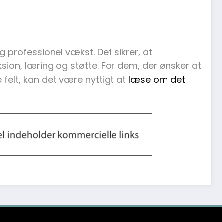
g professionel vækst. Det sikrer, at
ksion, læring og støtte. For dem, der ønsker at
 felt, kan det være nyttigt at
læse om det