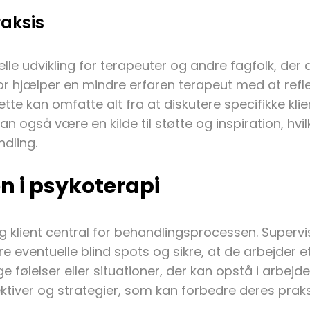
raksis
nelle udvikling for terapeuter og andre fagfolk, d
sor hjælper en mindre erfaren terapeut med at refl
tte kan omfatte alt fra at diskutere specifikke kli
 kan også være en kilde til støtte og inspiration, 
dling.
n i psykoterapi
g klient central for behandlingsprocessen. Supervi
e eventuelle blind spots og sikre, at de arbejder e
følelser eller situationer, der kan opstå i arbejde
ktiver og strategier, som kan forbedre deres prak