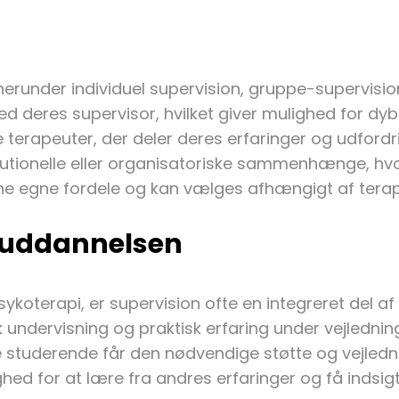
, herunder individuel supervision, gruppe-supervisi
d deres supervisor, hvilket giver mulighed for dy
 terapeuter, der deler deres erfaringer og udfordr
stitutionelle eller organisatoriske sammenhænge, h
 sine egne fordele og kan vælges afhængigt af ter
f uddannelsen
psykoterapi, er supervision ofte en integreret del
undervisning og praktisk erfaring under vejledning 
 de studerende får den nødvendige støtte og vejledn
hed for at lære fra andres erfaringer og få indsigt 