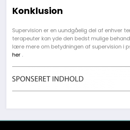
Konklusion
Supervision er en uundgåelig del af enhver ter
terapeuter kan yde den bedst mulige behandling
lære mere om betydningen af supervision i psy
her
.