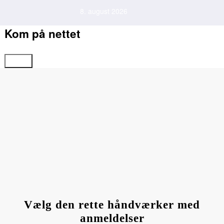
Videre
8. august 2026
til
indhold
Kom på nettet
Forside
Bolig
Computer og IT
Familie og Børn
Hobby og Dyr
Vælg den rette håndværker med
anmeldelser