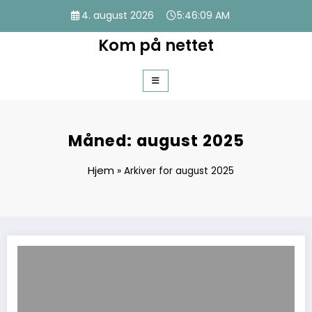
Videre
4. august 2026
5:46:09 AM
til
indhold
Kom på nettet
Måned:
august 2025
Hjem
»
Arkiver for august 2025