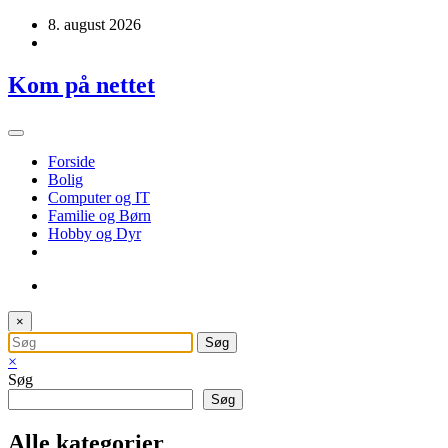
Videre
8. august 2026
til
indhold
Kom på nettet
Forside
Bolig
Computer og IT
Familie og Børn
Hobby og Dyr
×
×
Søg
Søg
Alle kategorier