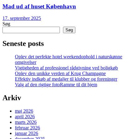
Mad ud af huset København
17. september 2025
Søg
Søg
Seneste posts
Oplev det perfekte hotel weekendophold i naturskønne
omgivelser
Vigtigheden af professionel rådgivning ved boligkøb
Oplev den unikke verden af Krug Champagne
Effektiv indkøb af medaljer til klubber og foreninger
Valg af den rigtige fotoRamme til dit hjem
Arkiv
maj 2026
april 2026
marts 2026
februar 2026
januar 2026
december 2025